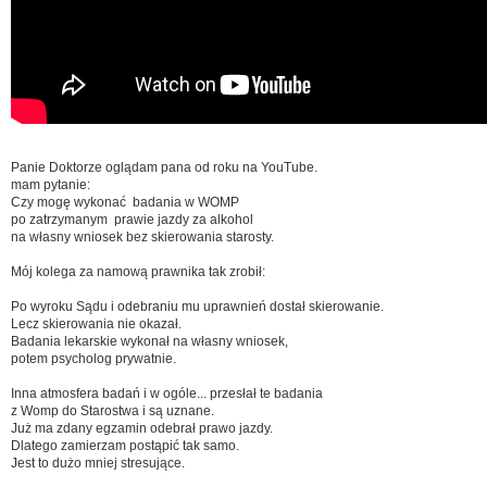
Panie Doktorze oglądam pana od roku na YouTube.
mam pytanie:
Czy mogę wykonać badania w WOMP
po zatrzymanym prawie jazdy za alkohol
na własny wniosek bez skierowania starosty.
Mój kolega za namową prawnika tak zrobił:
Po wyroku Sądu i odebraniu mu uprawnień dostał skierowanie.
Lecz skierowania nie okazał.
Badania lekarskie wykonał na własny wniosek,
potem psycholog prywatnie.
Inna atmosfera badań i w ogóle... przesłał te badania
z Womp do Starostwa i są uznane.
Już ma zdany egzamin odebrał prawo jazdy.
Dlatego zamierzam postąpić tak samo.
Jest to dużo mniej stresujące.