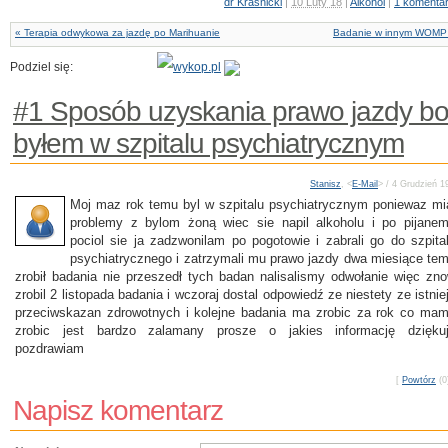
dr Kraśnicki
|
10 Luty 18
|
Alkohol
|
1 komenta
« Terapia odwykowa za jazdę po Marihuanie
Badanie w innym WOMP
Podziel się:
#1 Sposób uzyskania prawo jazdy b
byłem w szpitalu psychiatrycznym
Stanisz
, <
E-Mail
> / 4 Grudzień 
Moj maz rok temu byl w szpitalu psychiatrycznym poniewaz mi
problemy z bylom żoną wiec sie napil alkoholu i po pijane
pociol sie ja zadzwonilam po pogotowie i zabrali go do szpita
psychiatrycznego i zatrzymali mu prawo jazdy dwa miesiące te
zrobił badania nie przeszedł tych badan nalisalismy odwołanie więc zn
zrobil 2 listopada badania i wczoraj dostal odpowiedź ze niestety ze istnie
przeciwskazan zdrowotnych i kolejne badania ma zrobic za rok co ma
zrobic jest bardzo zalamany prosze o jakies informację dzięku
pozdrawiam
[
Powtórz
(0)
Napisz komentarz