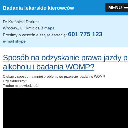
Badania lekarskie kierowców
MENU
Dr Kraśnicki Dariusz
Wrocław, ul. Kmicica 3
mapa
601 775 123
Prosimy o wcześniejszą rejestrację:
e-mail
skype
Sposób na odzyskanie prawa jazdy 
alkoholu i badania WOMP?
Ciekawy sposób na mniej problemowe przejście badań w WOMP.
Czy skuteczny?
Trudno mi powiedzieć.