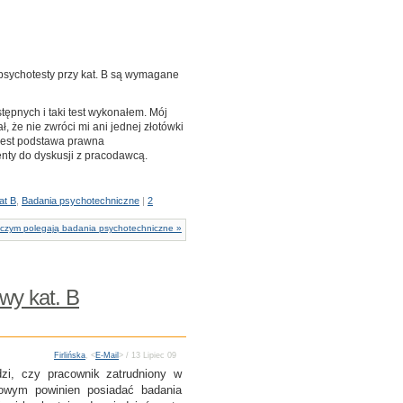
 psychotesty przy kat. B są wymagane
ępnych i taki test wykonałem. Mój
 że nie zwróci mi ani jednej złotówki
 jest podstawa prawna
ty do dyskusji z pracodawcą.
at B
,
Badania psychotechniczne
|
2
czym polegają badania psychotechniczne »
wy kat. B
Firlińska
, <
E-Mail
> / 13 Lipiec 09
dzi, czy pracownik zatrudniony w
owym powinien posiadać badania