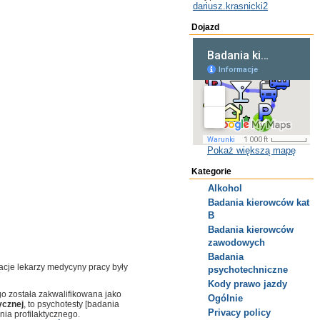
dariusz.krasnicki2
Dojazd
Pokaż większą mapę
Kategorie
Alkohol
Badania kierowców kat
B
Badania kierowców
zawodowych
Badania
acje lekarzy medycyny pracy były
psychotechniczne
Kody prawo jazdy
go została zakwalifikowana jako
Ogólnie
ycznej
, to psychotesty [badania
Privacy policy
ia profilaktycznego.