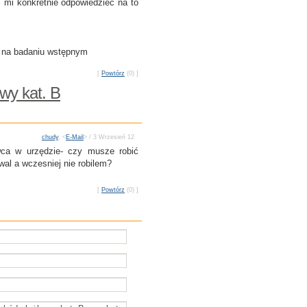
fi mi konkretnie odpowiedzieć na to
j na badaniu wstępnym
[
Powtórz
(0) ]
wy kat. B
chudy
, <
E-Mail
> / 3 Wrzesień 12
owca w urzędzie- czy musze robić
wal a wczesniej nie robilem?
[
Powtórz
(0) ]