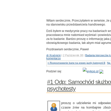
Witam serdecznie, Przeczytałem w serwisie, że
na stanowisku przedstawiciela handlowego.
Dziś byłem w medycynie pracy na badaniach wst
pracodawca mnie natomiast wyśmiał i powiedział,
za to badanie. Bardzo proszę o informację jaka
obowiązkowego badania, tak abym miał agrumen
Pozdrawiam serdecznie, Paweł
dr Kraśnicki
|
2 Październik 08
|
Badania kierowców k
komentarze
« Rozpoznawanie barw na prawo jazdy kategorii B
Na 
Podziel się:
#1 Odp: Samochód służbo
psychotesty
proszę o udzielenie mi odpowie
czasie żniw na kombajnie zboż