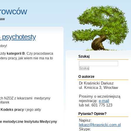
erowców
ław
 psychotesty
obry!
azdy
kategorii B
. Czy pracodawca
Szukaj
eru pracy, jak wiem nie ma na to
Szukaj
O autorze
Dr Kraśnicki
Dariusz
ul. Kmicica 3, Wrocław
Prosimy o wcześniejszą
óch NZOZ z lekarzami medycyny
rejestrację:
e-mail
 Marek
lub tel. 601 775 123
j
Kodeks pracy
i jego akty
Pytania? Opinie?
Napisz:
ne metodyczne Instytutu Medycyny
lekarz@krasnicki.com.pl
Skype: