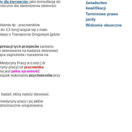
y dla kierowców,
jako konsultację do
świadectwo
konieczne dla stwierdzenia zdolności
kwalifikacji
Terminowe prawo
jazdy
lienta itp - pracowników
Widzenie obuoczne
 do 3,5 tony] wiązał się z mało
stawy o Transporcie Drogowym [gdzie
pretacji tych przepisów
zarówno
h skierowania na badania okresowe[
ąca zagrożenia i narażenia na
Medycyny Pracy w Łodzi [ dr
ycyny pracy] od
pracownika
na jest
pełna sprawność
owiązek wykonania
psychotestów
przy
 badań, którą należy stosować.
 medycyny pracy i jej aktów
jednoznacznie uregulowana.