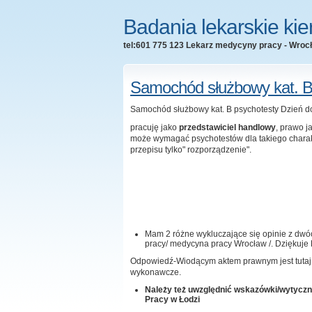
Badania lekarskie ki
tel:601 775 123 Lekarz medycyny pracy - Wroc
Samochód służbowy kat. B
Samochód służbowy kat. B psychotesty Dzień d
pracuję jako
przedstawiciel handlowy
, prawo j
może wymagać psychotestów dla takiego charakt
przepisu tylko" rozporządzenie".
Mam 2 różne wykluczające się opinie z dw
pracy/ medycyna pracy Wrocław /. Dziękuje
Odpowiedź-Wiodącym aktem prawnym jest tuta
wykonawcze.
Należy też uwzględnić wskazówki/wytycz
Pracy w Łodzi