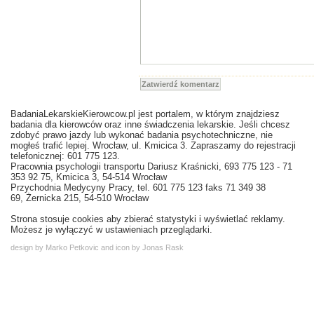
Zatwierdź komentarz
BadaniaLekarskieKierowcow.pl jest portalem, w którym znajdziesz
badania dla kierowców oraz inne świadczenia lekarskie. Jeśli chcesz
zdobyć prawo jazdy lub wykonać badania psychotechniczne, nie
mogłeś trafić lepiej. Wrocław, ul. Kmicica 3. Zapraszamy do rejestracji
telefonicznej: 601 775 123.
Pracownia psychologii transportu Dariusz Kraśnicki, 693 775 123 - 71
353 92 75, Kmicica 3, 54-514 Wrocław
Przychodnia Medycyny Pracy, tel. 601 775 123 faks 71 349 38
69, Żernicka 215, 54-510 Wrocław
Strona stosuje cookies aby zbierać statystyki i wyświetlać reklamy.
Możesz je wyłączyć w ustawieniach przeglądarki.
design by Marko Petkovic and icon by Jonas Rask