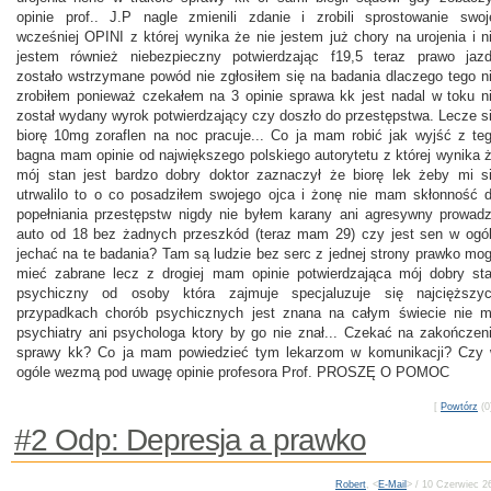
opinie prof.. J.P nagle zmienili zdanie i zrobili sprostowanie swoj
wcześniej OPINI z której wynika że nie jestem już chory na urojenia i n
jestem również niebezpieczny potwierdzając f19,5 teraz prawo jaz
zostało wstrzymane powód nie zgłosiłem się na badania dlaczego tego n
zrobiłem ponieważ czekałem na 3 opinie sprawa kk jest nadal w toku n
został wydany wyrok potwierdzający czy doszło do przestępstwa. Lecze s
biorę 10mg zoraflen na noc pracuje... Co ja mam robić jak wyjść z te
bagna mam opinie od największego polskiego autorytetu z której wynika 
mój stan jest bardzo dobry doktor zaznaczył że biorę lek żeby mi s
utrwalilo to o co posadziłem swojego ojca i żonę nie mam skłonność 
popełniania przestępstw nigdy nie byłem karany ani agresywny prowad
auto od 18 bez żadnych przeszkód (teraz mam 29) czy jest sen w ogó
jechać na te badania? Tam są ludzie bez serc z jednej strony prawko mo
mieć zabrane lecz z drogiej mam opinie potwierdzająca mój dobry st
psychiczny od osoby która zajmuje specjaluzuje się najcięższy
przypadkach chorób psychicznych jest znana na całym świecie nie 
psychiatry ani psychologa ktory by go nie znał... Czekać na zakończen
sprawy kk? Co ja mam powiedzieć tym lekarzom w komunikacji? Czy
ogóle wezmą pod uwagę opinie profesora Prof. PROSZĘ O POMOC
[
Powtórz
(0)
#2 Odp: Depresja a prawko
Robert
, <
E-Mail
> / 10 Czerwiec 