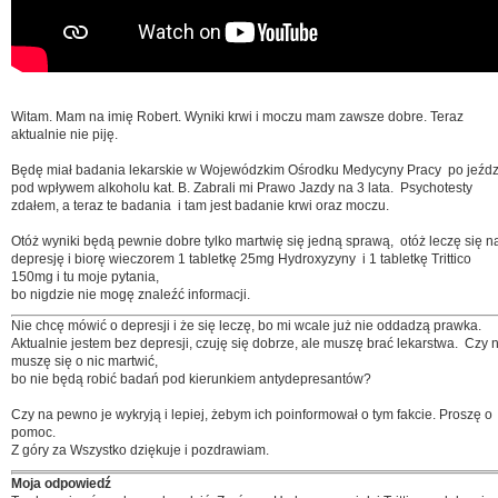
Witam. Mam na imię Robert. Wyniki krwi i moczu mam zawsze dobre. Teraz
aktualnie nie piję.
Będę miał badania lekarskie w Wojewódzkim Ośrodku Medycyny Pracy po jeźdz
pod wpływem alkoholu kat. B. Zabrali mi Prawo Jazdy na 3 lata. Psychotesty
zdałem, a teraz te badania i tam jest badanie krwi oraz moczu.
Otóż wyniki będą pewnie dobre tylko martwię się jedną sprawą, otóż leczę się n
depresję i biorę wieczorem 1 tabletkę 25mg Hydroxyzyny i 1 tabletkę Trittico
150mg i tu moje pytania,
bo nigdzie nie mogę znaleźć informacji.
Nie chcę mówić o depresji i że się leczę, bo mi wcale już nie oddadzą prawka.
Aktualnie jestem bez depresji, czuję się dobrze, ale muszę brać lekarstwa. Czy 
muszę się o nic martwić,
bo nie będą robić badań pod kierunkiem antydepresantów?
Czy na pewno je wykryją i lepiej, żebym ich poinformował o tym fakcie. Proszę o
pomoc.
Z góry za Wszystko dziękuje i pozdrawiam.
Moja odpowiedź