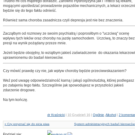
Trudno mi coś mądrego doradzić. Zarówno Hydroxyzyna jak i Trittico są lekami,
mogącymi upośledzać prowadzenie pojazdów mechanicznych, a lekarz orzeczni
będzie się do tego faktu odnieść.
Również sama choroba zasadnicza czyli depresja jest nie bez znaczenia.
Zacząłbym od rozmowy ze swoim psychiatrą i poprosiłbym o "uczciwą" ocenę
wpływu tych leków oraz choroby na jazdę samochodem. Uczciwą, to znaczy bez
presji na wynik pożądany przeze mnie.
Jeżeli będzie obojętny, to wziąłbym jakieś zaświadczenie do okazania lekarzowi
uprawnionemu do badań kierowców.
Czy mówić prawdę czy nie, jak wpływ choroby będzie przeciwwskazaniem?
Weź pod uwagę odpowiedzialność karną i jakąś ogólnoludzką, której podlegasz
po zatajeniu tego faktu. Szczególnie jak spowodujesz w przyszłości jakieś
zdarzenie drogowe.
Na tym kończę.
dr Kraśnicki
|
10 Grudzień 16
|
Ogólnie
,
Alkohol
|
2 komenta
« Czy przyznać się do picia piwa
System administracyjnych badań kierowców
Podziel się: