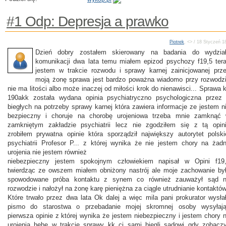
#1 Odp: Depresja a prawko
Piotrek
, <> / 18 Styczeń 
Dzień dobry zostałem skierowany na badania do wydzia
komunikacji dwa lata temu miałem epizod psychozy f19,5 ter
jestem w trakcie rozwodu i sprawy karnej zainicjowanej prz
moją żonę sprawa jest bardzo poważna wiadomo przy rozwodz
nie ma litości albo może inaczej od miłości krok do nienawisci... Sprawa 
190akk została wydana opinia psychiatryczno psychologiczna przez
biegłych na potrzeby sprawy karnej która zawiera informacje ze jestem n
bezpieczny i choruje na chorobę urojeniowa trzeba mnie zamknąć
zamkniętym zakładzie psychiatrii lecz nie zgodziłem się z tą opin
zrobiłem prywatna opinie która sporządził największy autorytet polski
psychiatrii Profesor P... z której wynika że nie jestem chory na żad
urojenia nie jestem również
niebezpieczny jestem spokojnym człowiekiem napisał w Opini f19
twierdząc ze owszem miałem obniżony nastrój ale moje zachowanie by
spowodowane próba kontaktu z synem co również zauważył sąd 
rozwodzie i nałożył na żonę karę pieniężna za ciągle utrudnianie kontaktów
Które trwało przez dwa lata Ok dalej a więc mila pani prokurator wysła
pismo do starostwa o przebadanie mojej skromnej osoby wysyłaj
pierwsza opinie z której wynika że jestem niebezpieczny i jestem chory 
urojenia hehe w trakcie sprawy kk ci sami biegli sądowi gdy zobaczy