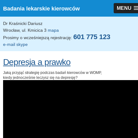
Badania lekarskie kierowców
MENU
Dr Kraśnicki Dariusz
Wrocław, ul. Kmicica 3
mapa
601 775 123
Prosimy o wcześniejszą rejestrację:
e-mail
skype
Depresja a prawko
Jaką przyjąć strategię podczas badań kierowców w WOMP,
kiedy jednocześnie leczysz się na depresję?