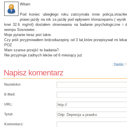
Witam
Pod koniec ubiegłego roku zatrzymała mnie policja,stracił
prawo jazdy na rok za jazdę pod wpływem klonazepamu ( wynik
krwi 32.6 mg/ml) dostałem skierowania na badanie psychologiczne i 
wompu Sosnowiec .
Moje pytanie teraz jest takie.
Czy jeśli przyjmowałem brdzodiazepiny od 3 lat,które przepisywał mi leka
POZ
Mam szanse przejść te badania?
Nie przyjmuje żadnych leków od 6 miesiący już
[
Powtórz
(0)
Napisz komentarz
Nazwisko:
E-Mail:
URL:
Tytuł:
Komentarz: