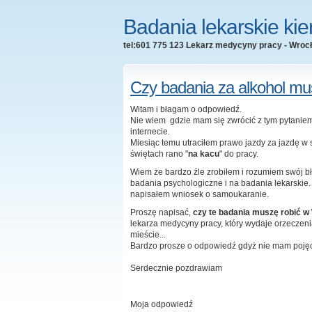
Badania lekarskie ki
tel:601 775 123 Lekarz medycyny pracy - Wroc
Czy badania za alkohol 
Witam i błagam o odpowiedź.
Nie wiem gdzie mam się zwrócić z tym pytaniem
internecie.
Miesiąc temu utraciłem prawo jazdy za jazdę w 
świętach rano "
na kacu
" do pracy.
Wiem że bardzo źle zrobiłem i rozumiem swój b
badania psychologiczne i na badania lekarskie.
napisałem wniosek o samoukaranie.
Proszę napisać,
czy te badania muszę robić 
lekarza medycyny pracy, który wydaje orzeczen
mieście...
Bardzo prosze o odpowiedź gdyż nie mam pojęci
Serdecznie pozdrawiam
Moja odpowiedź