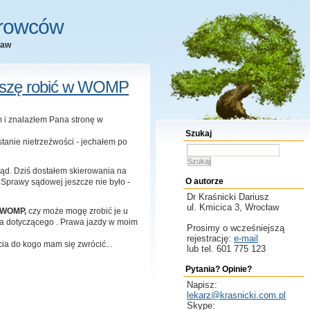
erowców
ław
muszę robić w WOMP
 i znalazłem Pana stronę w
Szukaj
stanie nietrzeźwości - jechałem po
Szukaj
łąd. Dziś dostałem skierowania na
O autorze
 Sprawy sądowej jeszcze nie było -
Dr Kraśnicki
Dariusz
ul. Kmicica 3, Wrocław
w WOMP,
czy może mogę zrobić je u
ia dotyczącego . Prawa jazdy w moim
Prosimy o wcześniejszą
rejestrację:
e-mail
a do kogo mam się zwrócić...
lub tel. 601 775 123
Pytania? Opinie?
Napisz:
lekarz@krasnicki.com.pl
Skype: