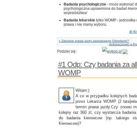
Badania psychologiczne
- może wykonać d
psychologiczna uprawniona do badań kiero
województwa/
Badania lekarskie
tylko WOMP - jednostka
prawa i nie mamy wyboru.
dr Kr
« Zabranie prawa jazdy zawodowego Odwołanie?
Jednooczność a Prz
Podziel się:
#1 Odp: Czy badania za al
WOMP
Witam:)
A co w przypadku kolejnych bada
przez Lekarza WOMP (2 lata)wla
termin prawa jazdy.Czy znowu 
kolejny raz 360 zl, czy wystarcza badani
do badania kierowcow (np. takiego sta
Kierowcow)?