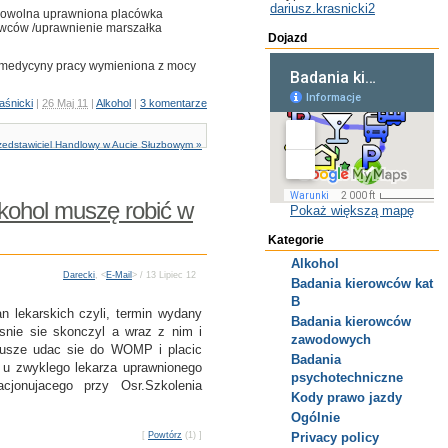
dariusz.krasnicki2
owolna uprawniona placówka
wców /uprawnienie marszałka
Dojazd
 medycyny pracy wymieniona z mocy
aśnicki
|
26 Maj 11
|
Alkohol
|
3 komentarze
edstawiciel Handlowy w Aucie Słuzbowym »
kohol muszę robić w
Pokaż większą mapę
Kategorie
Alkohol
Darecki
, <
E-Mail
> / 13 Lipiec 12
Badania kierowców kat
B
n lekarskich czyli, termin wydany
Badania kierowców
snie sie skonczyl a wraz z nim i
zawodowych
musze udac sie do WOMP i placic
Badania
a u zwyklego lekarza uprawnionego
psychotechniczne
cjonujacego przy Osr.Szkolenia
Kody prawo jazdy
Ogólnie
[
Powtórz
(1) ]
Privacy policy