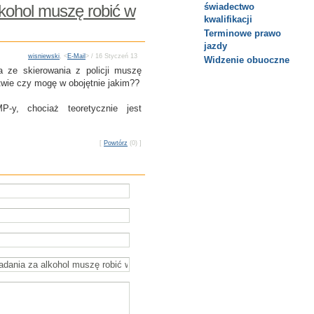
kohol muszę robić w
świadectwo
kwalifikacji
Terminowe prawo
jazdy
wisniewski
, <
E-Mail
> / 16 Styczeń 13
Widzenie obuoczne
 ze skierowania z policji muszę
wie czy mogę w obojętnie jakim??
y, chociaż teoretycznie jest
[
Powtórz
(0) ]