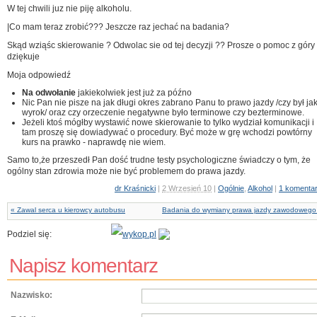
W tej chwili juz nie piję alkoholu.
|Co mam teraz zrobić??? Jeszcze raz jechać na badania?
Skąd wziąśc skierowanie ? Odwolac sie od tej decyzji ?? Prosze o pomoc z góry
dziękuje
Moja odpowiedź
Na odwołanie
jakiekolwiek jest już za późno
Nic Pan nie pisze na jak długi okres zabrano Panu to prawo jazdy /czy był jak
wyrok/ oraz czy orzeczenie negatywne było terminowe czy bezterminowe.
Jeżeli ktoś mógłby wystawić nowe skierowanie to tylko wydział komunikacji i
tam proszę się dowiadywać o procedury. Być może w grę wchodzi powtórny
kurs na prawko - naprawdę nie wiem.
Samo to,że przeszedł Pan dość trudne testy psychologiczne świadczy o tym, że
ogólny stan zdrowia może nie być problemem do prawa jazdy.
dr Kraśnicki
|
2 Wrzesień 10
|
Ogólnie
,
Alkohol
|
1 komenta
« Zawal serca u kierowcy autobusu
Badania do wymiany prawa jazdy zawodowego
Podziel się:
Napisz komentarz
Nazwisko: