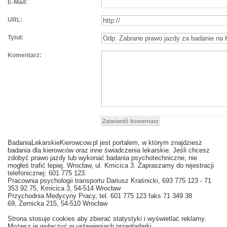
E-Mail:
URL:
Tytuł:
Komentarz:
Zatwierdź komentarz
BadaniaLekarskieKierowcow.pl jest portalem, w którym znajdziesz
badania dla kierowców oraz inne świadczenia lekarskie. Jeśli chcesz
zdobyć prawo jazdy lub wykonać badania psychotechniczne, nie
mogłeś trafić lepiej. Wrocław, ul. Kmicica 3. Zapraszamy do rejestracji
telefonicznej: 601 775 123.
Pracownia psychologii transportu Dariusz Kraśnicki, 693 775 123 - 71
353 92 75, Kmicica 3, 54-514 Wrocław
Przychodnia Medycyny Pracy, tel. 601 775 123 faks 71 349 38
69, Żernicka 215, 54-510 Wrocław
Strona stosuje cookies aby zbierać statystyki i wyświetlać reklamy.
Możesz je wyłączyć w ustawieniach przeglądarki.