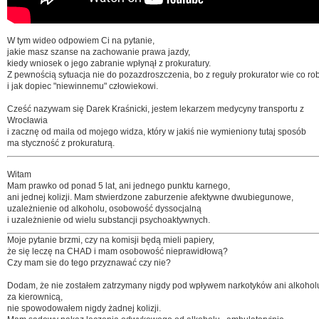
W tym wideo odpowiem Ci na pytanie,
jakie masz szanse na zachowanie prawa jazdy,
kiedy wniosek o jego zabranie wpłynął z prokuratury.
Z pewnością sytuacja nie do pozazdroszczenia, bo z reguły prokurator wie co rob
i jak dopiec "niewinnemu" człowiekowi.
Cześć nazywam się Darek Kraśnicki, jestem lekarzem medycyny transportu z
Wrocławia
i zacznę od maila od mojego widza, który w jakiś nie wymieniony tutaj sposób
ma styczność z prokuraturą.
Witam
Mam prawko od ponad 5 lat, ani jednego punktu karnego,
ani jednej kolizji. Mam stwierdzone zaburzenie afektywne dwubiegunowe,
uzależnienie od alkoholu, osobowość dyssocjalną
i uzależnienie od wielu substancji psychoaktywnych.
Moje pytanie brzmi, czy na komisji będą mieli papiery,
że się leczę na CHAD i mam osobowość nieprawidłową?
Czy mam sie do tego przyznawać czy nie?
Dodam, że nie zostałem zatrzymany nigdy pod wpływem narkotyków ani alkohol
za kierownicą,
nie spowodowałem nigdy żadnej kolizji.