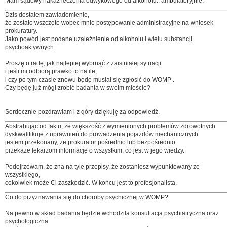
Mam sądowy nakaz leczenia odwykowego od alkoholu.. ambulatoryjnie.
Dzis dostałem zawiadomienie,
że zostało wszczęte wobec mnie postępowanie administracyjne na wniosek
prokuratury.
Jako powód jest podane uzależnienie od alkoholu i wielu substancji
psychoaktywnych.
Proszę o radę, jak najlepiej wybrnąć z zaistniałej sytuacji
i jeśli mi odbiorą prawko to na ile,
i czy po tym czasie znowu będę musiał się zgłosić do WOMP .
Czy będę już mógł zrobić badania w swoim mieście?
Serdecznie pozdrawiam i z góry dziękuję za odpowiedź.
Abstrahując od faktu, że większość z wymienionych problemów zdrowotnych
dyskwalifikuje z uprawnień do prowadzenia pojazdów mechanicznych
jestem przekonany, że prokurator pośrednio lub bezpośrednio
przekaże lekarzom informację o wszystkim, co jest w jego wiedzy.
Podejrzewam, że zna na tyle przepisy, że zostaniesz wypunktowany ze
wszystkiego,
cokolwiek może Ci zaszkodzić. W końcu jest to profesjonalista.
Co do przyznawania się do choroby psychicznej w WOMP?
Na pewno w skład badania będzie wchodziła konsultacja psychiatryczna oraz
psychologiczna