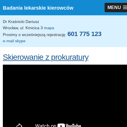
Badania lekarskie kierowców
MENU
Dr Kraśnicki Dariusz
Wrocław, ul. Kmicica 3
mapa
601 775 123
Prosimy o wcześniejszą rejestrację:
e-mail
skype
Skierowanie z prokuratury