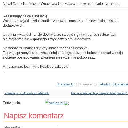
Mówił Darek Kraśnicki z Wrocławia i do zobaczenia w moim kolejnym wideo.
Reasumując tą całą sytuację.
Wchodząc w jakikolwiek konflikt z prawem musisz spodziewać się jakiś kar
dodatkowych.
Utrata prawka jest na tyle dotkliwa, że stosuje się ją w różnych sytuacjach
nie mających nic wspólnego z wykroczeniami drogowymi.
Np wobec "alimenciarzy" czy innych "podpadziochów".
Tak więc przemyśl sobie wcześniej późniejsze, często bolesne konsekwencje
swojego postepowania. Z koniem się raczej nie pokopiesz...
A nie zawsze też mądry Polak po szkodzie.
dr Kraśnicki
|
10 Czerwiec 14
|
Alkohol
|
0 komenta
« Jazda po amfetaminie i alkoholu
Po co w Womp chcą książeczki wojskowej?
Podziel się:
Napisz komentarz
Nazwisko: