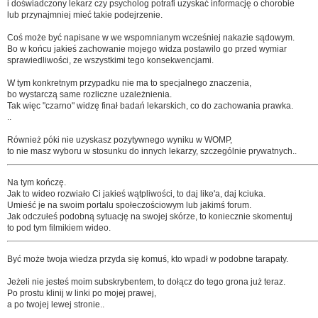
i doświadczony lekarz czy psycholog potrafi uzyskać informację o chorobie
lub przynajmniej mieć takie podejrzenie.
Coś może być napisane w we wspomnianym wcześniej nakazie sądowym.
Bo w końcu jakieś zachowanie mojego widza postawilo go przed wymiar
sprawiedliwości, ze wszystkimi tego konsekwencjami.
W tym konkretnym przypadku nie ma to specjalnego znaczenia,
bo wystarczą same rozliczne uzależnienia.
Tak więc "czarno" widzę finał badań lekarskich, co do zachowania prawka.
..
Również póki nie uzyskasz pozytywnego wyniku w WOMP,
to nie masz wyboru w stosunku do innych lekarzy, szczególnie prywatnych..
Na tym kończę.
Jak to wideo rozwiało Ci jakieś wątpliwości, to daj like'a, daj kciuka.
Umieść je na swoim portalu społeczościowym lub jakimś forum.
Jak odczułeś podobną sytuację na swojej skórze, to koniecznie skomentuj
to pod tym filmikiem wideo.
Być może twoja wiedza przyda się komuś, kto wpadł w podobne tarapaty.
Jeżeli nie jesteś moim subskrybentem, to dołącz do tego grona już teraz.
Po prostu klinij w linki po mojej prawej,
a po twojej lewej stronie..