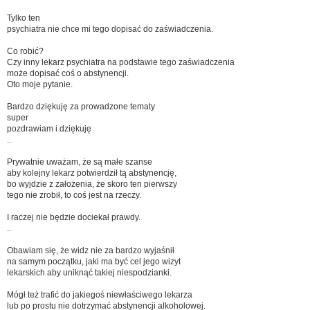
Tylko ten
psychiatra nie chce mi tego dopisać do zaświadczenia.
Co robić?
Czy inny lekarz psychiatra na podstawie tego zaświadczenia
może dopisać coś o abstynencji.
Oto moje pytanie.
Bardzo dziękuję za prowadzone tematy
super
pozdrawiam i dziękuję
..
Prywatnie uważam, że są małe szanse
aby kolejny lekarz potwierdził tą abstynencję,
bo wyjdzie z założenia, że skoro ten pierwszy
tego nie zrobił, to coś jest na rzeczy.
I raczej nie będzie dociekał prawdy.
..
Obawiam się, że widz nie za bardzo wyjaśnił
na samym początku, jaki ma być cel jego wizyt
lekarskich aby uniknąć takiej niespodzianki.
Mógł też trafić do jakiegoś niewłaściwego lekarza
lub po prostu nie dotrzymać abstynencji alkoholowej.