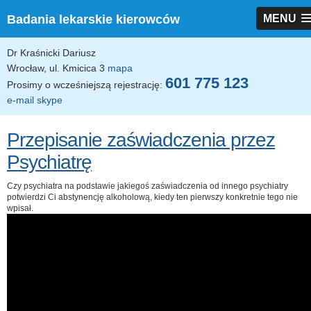
Badania lekarskie kierowców
MENU
Dr Kraśnicki Dariusz
Wrocław, ul. Kmicica 3
mapa
601 775 123
Prosimy o wcześniejszą rejestrację:
e-mail
skype
Przepisanie zaświadczenia przez
Psychiatrę
Czy psychiatra na podstawie jakiegoś zaświadczenia od innego psychiatry
potwierdzi Ci abstynencję alkoholową, kiedy ten pierwszy konkretnie tego nie
wpisał.