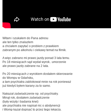
Witam i szukałem do Pana adresu
ale ten tylko znalazłem
a chciałem zapytać o problem z prawkiem
zabranym po alkoholu i ciekawy temat na filmik.
A więc zabrano mi prawo jazdy ponad 3 lata temu.
Po 18 miesiącach sąd wydał wyrok.. umorzenie
ale prawo jazdy zabrane na 2 lata.
Po 20 miesiącach z wyrokiem dostałem skierowanie
do Wompu w Gdańsku,
a tam psychiatra zablokował mnie na rok ponieważ
już kiedyś byłem karany za to samo.
Nakazał zaświadczenie np. od psychiatry.
Minął rok, dostałem zaświadczenie
(były wizyty i badania krwi)
ale psychiatra nie napisał nic o abstynencji
i Womp kazał dopisać to przez tego lekarza.