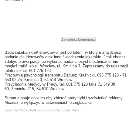
Komentarz:
Zatwierdź komentarz
BadaniaLekarskieKierowcow.pl jest portalem, w którym znajdziesz
badania dla kierowców oraz inne świadczenia lekarskie. Jeśli chcesz
zdobyć prawo jazdy lub wykonać badania psychotechniczne, nie
mogłeś trafić lepiej. Wrocław, ul. Kmicica 3. Zapraszamy do rejestracji
telefonicznej: 601 775 123.
Pracownia psychologii transportu Dariusz Kraśnicki, 693 775 123 - 71
353 92 75, Kmicica 3, 54-514 Wrocław
Przychodnia Medycyny Pracy, tel. 601 775 123 faks 71 349 38
69, Żernicka 215, 54-510 Wrocław
Strona stosuje cookies aby zbierać statystyki i wyświetlać reklamy.
Możesz je wyłączyć w ustawieniach przeglądarki.
design by Marko Petkovic and icon by Jonas Rask