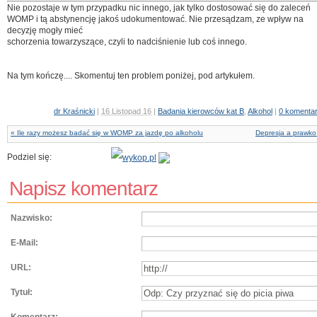
Nie pozostaje w tym przypadku nic innego, jak tylko dostosować się do zaleceń
WOMP i tą abstynencję jakoś udokumentować. Nie przesądzam, ze wpływ na
decyzję mogły mieć
schorzenia towarzyszące, czyli to nadciśnienie lub coś innego.
Na tym kończę.... Skomentuj ten problem poniżej, pod artykułem.
dr Kraśnicki
|
16 Listopad 16
|
Badania kierowców kat B
,
Alkohol
|
0 komenta
« Ile razy możesz badać się w WOMP za jazdę po alkoholu
Depresja a prawko
Podziel się:
Napisz komentarz
Nazwisko:
E-Mail:
URL:
Tytuł: