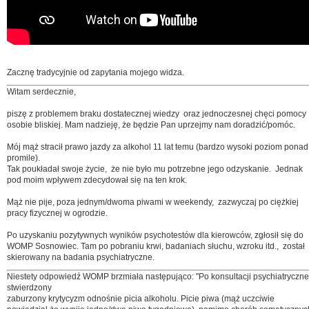
Zacznę tradycyjnie od zapytania mojego widza.
Witam serdecznie,
piszę z problemem braku dostatecznej wiedzy oraz jednoczesnej chęci pomocy
osobie bliskiej. Mam nadzieję, że będzie Pan uprzejmy nam doradzić/pomóc.
Mój mąż stracił prawo jazdy za alkohol 11 lat temu (bardzo wysoki poziom ponad
promile).
Tak poukładał swoje życie, że nie było mu potrzebne jego odzyskanie. Jednak
pod moim wpływem zdecydował się na ten krok.
Mąż nie pije, poza jednym/dwoma piwami w weekendy, zazwyczaj po ciężkiej
pracy fizycznej w ogrodzie.
Po uzyskaniu pozytywnych wyników psychotestów dla kierowców, zgłosił się do
WOMP Sosnowiec. Tam po pobraniu krwi, badaniach słuchu, wzroku itd., został
skierowany na badania psychiatryczne.
Niestety odpowiedź WOMP brzmiała następująco: "Po konsultacji psychiatryczne
stwierdzony
zaburzony krytycyzm odnośnie picia alkoholu. Picie piwa (mąż uczciwie