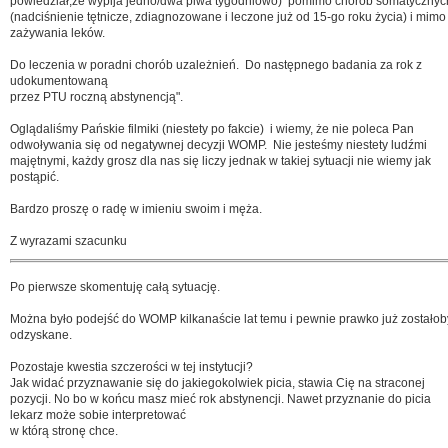
powiedział,że wypija jedno/dwa piwa tygodniowo) pomimo chorób somatycznyc
(nadciśnienie tętnicze, zdiagnozowane i leczone już od 15-go roku życia) i mimo
zażywania leków.
Do leczenia w poradni chorób uzależnień. Do następnego badania za rok z
udokumentowaną
przez PTU roczną abstynencją".
Oglądaliśmy Pańskie filmiki (niestety po fakcie) i wiemy, że nie poleca Pan
odwoływania się od negatywnej decyzji WOMP. Nie jesteśmy niestety ludźmi
majętnymi, każdy grosz dla nas się liczy jednak w takiej sytuacji nie wiemy jak
postąpić.
Bardzo proszę o radę w imieniu swoim i męża.
Z wyrazami szacunku
Po pierwsze skomentuję całą sytuację.
Można było podejść do WOMP kilkanaście lat temu i pewnie prawko już zostałob
odzyskane.
Pozostaje kwestia szczerości w tej instytucji?
Jak widać przyznawanie się do jakiegokolwiek picia, stawia Cię na straconej
pozycji. No bo w końcu masz mieć rok abstynencji. Nawet przyznanie do picia
lekarz może sobie interpretować
w którą stronę chce.