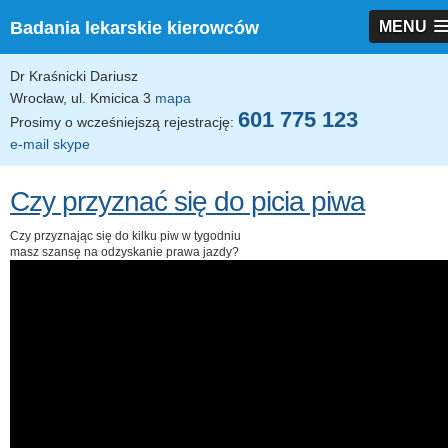
Badania lekarskie kierowców
MENU
Dr Kraśnicki Dariusz
Wrocław, ul. Kmicica 3
mapa
601 775 123
Prosimy o wcześniejszą rejestrację:
e-mail
skype
Czy przyznać się do picia piwa
Czy przyznając się do kilku piw w tygodniu
masz szansę na odzyskanie prawa jazdy?