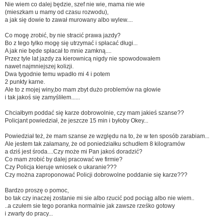
Nie wiem co dalej będzie, szef nie wie, mama nie wie
(mieszkam u mamy od czasu rozwodu),
a jak się dowie to zawał murowany albo wylew....
Co mogę zrobić, by nie stracić prawa jazdy?
Bo z tego tylko mogę się utrzymać i spłacać długi...
A jak nie będe spłacał to mnie zamkną....
Przez tyle lat jazdy za kierownicą nigdy nie spowodowałem
nawet najmniejszej kolizji.
Dwa tygodnie temu wpadło mi 4 i potem
2 punkty karne.
Ale to z mojej winy,bo mam zbyt dużo problemów na głowie
i tak jakoś się zamyśliłem......
Chciałbym poddać się karze dobrowolnie, czy mam jakieś szanse??
Policjant powiedział, że jeszcze 15 min i byłoby Okey...
Powiedział też, że mam szanse ze względu na to, że w ten sposób zarabiam...
Ale jestem tak załamany, że od poniedziałku schudłem 8 kilogramów
a dziś jest środa....Czy może mi Pan jakoś doradzić?
Co mam zrobić by dalej pracować we firmie?
Czy Policja kieruje wniosek o ukaranie???
Czy można zaproponować Policji dobrowolne poddanie się karze???
Bardzo proszę o pomoc,
bo tak czy inaczej zostanie mi sie albo rzucić pod pociąg albo nie wiem..
..a czułem sie tego poranka normalnie jak zawsze rześko gotowy
i zwarty do pracy...