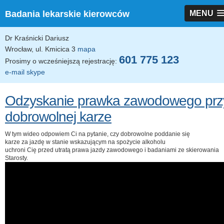
Badania lekarskie kierowców
MENU
Dr Kraśnicki Dariusz
Wrocław, ul. Kmicica 3
mapa
601 775 123
Prosimy o wcześniejszą rejestrację:
e-mail
skype
Odzyskanie prawka zawodowego prz
dobrowolnej karze
W tym wideo odpowiem Ci na pytanie, czy dobrowolne poddanie się
karze za jazdę w stanie wskazującym na spożycie alkoholu
uchroni Cię przed utratą prawa jazdy zawodowego i badaniami ze skierowania
Starosty.