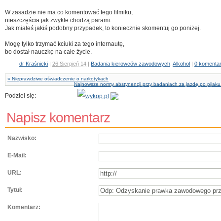
W zasadzie nie ma co komentować tego filmiku,
nieszczęścia jak zwykle chodzą parami.
Jak miałeś jakiś podobny przypadek, to koniecznie skomentuj go poniżej.
Mogę tylko trzymać kciuki za tego internautę,
bo dostał nauczkę na całe życie.
dr Kraśnicki
|
26 Sierpień 14
|
Badania kierowców zawodowych
,
Alkohol
|
0 komenta
« Nieprawdziwe oświadczenie o narkotykach
Najnowsze normy abstynencji przy badaniach za jazdę po pijaku
Podziel się:
Napisz komentarz
Nazwisko:
E-Mail:
URL:
Tytuł:
Komentarz: