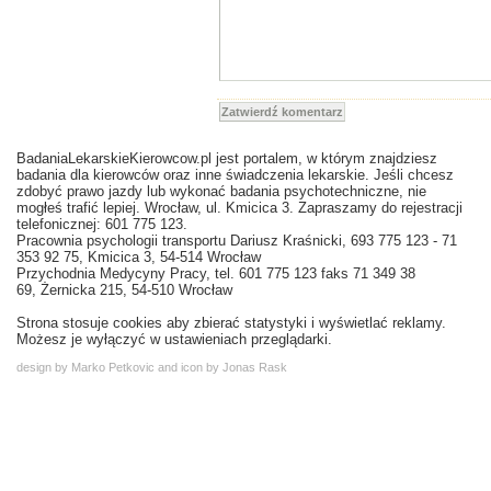
Zatwierdź komentarz
BadaniaLekarskieKierowcow.pl jest portalem, w którym znajdziesz
badania dla kierowców oraz inne świadczenia lekarskie. Jeśli chcesz
zdobyć prawo jazdy lub wykonać badania psychotechniczne, nie
mogłeś trafić lepiej. Wrocław, ul. Kmicica 3. Zapraszamy do rejestracji
telefonicznej: 601 775 123.
Pracownia psychologii transportu Dariusz Kraśnicki, 693 775 123 - 71
353 92 75, Kmicica 3, 54-514 Wrocław
Przychodnia Medycyny Pracy, tel. 601 775 123 faks 71 349 38
69, Żernicka 215, 54-510 Wrocław
Strona stosuje cookies aby zbierać statystyki i wyświetlać reklamy.
Możesz je wyłączyć w ustawieniach przeglądarki.
design by Marko Petkovic and icon by Jonas Rask