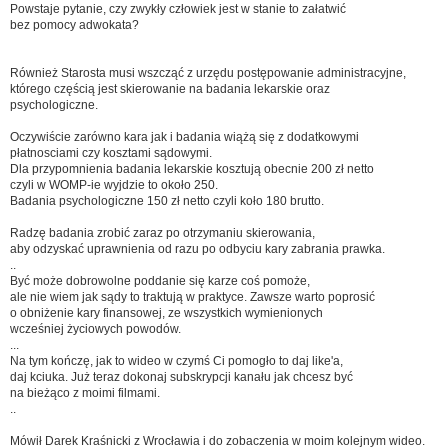
Powstaje pytanie, czy zwykły człowiek jest w stanie to załatwić
bez pomocy adwokata?
Również Starosta musi wszcząć z urzędu postępowanie administracyjne,
którego częścią jest skierowanie na badania lekarskie oraz
psychologiczne.
Oczywiście zarówno kara jak i badania wiążą się z dodatkowymi
płatnosciami czy kosztami sądowymi.
Dla przypomnienia badania lekarskie kosztują obecnie 200 zł netto
czyli w WOMP-ie wyjdzie to około 250.
Badania psychologiczne 150 zł netto czyli koło 180 brutto.
Radzę badania zrobić zaraz po otrzymaniu skierowania,
aby odzyskać uprawnienia od razu po odbyciu kary zabrania prawka.
..
Być może dobrowolne poddanie się karze coś pomoże,
ale nie wiem jak sądy to traktują w praktyce. Zawsze warto poprosić
o obniżenie kary finansowej, ze wszystkich wymienionych
wcześniej życiowych powodów.
...
Na tym kończę, jak to wideo w czymś Ci pomogło to daj like'a,
daj kciuka. Już teraz dokonaj subskrypcji kanału jak chcesz być
na bieżąco z moimi filmami.
..
Mówił Darek Kraśnicki z Wrocławia i do zobaczenia w moim kolejnym wideo.