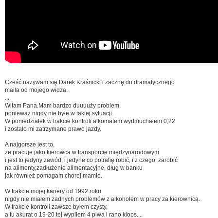
Cześć nazywam się Darek Kraśnicki i zacznę do dramatycznego
maila od mojego widza.
...
Witam Pana.Mam bardzo duuuuży problem,
ponieważ nigdy nie byłe w takiej sytuacji.
W poniedziałek w trakcie kontroli alkomatem wydmuchałem 0,22
i zostało mi zatrzymane prawo jazdy.
A najgorsze jest to,
że pracuje jako kierowca w transporcie międzynarodowym
i jest to jedyny zawód, i jedyne co potrafię robić, i z czego zarobić
na alimenty,zadłużenie alimentacyjne, dług w banku
jak również pomagam chorej mamie.
W trakcie mojej kariery od 1992 roku
nigdy nie miałem żadnych problemów z alkoholem w pracy za kierownicą.
W trakcie kontroli zawsze byłem czysty,
a tu akurat o 19-20 tej wypiłem 4 piwa i rano klops....