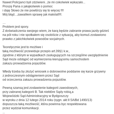
Nawet Policjanci byli zdziwieni...że mi cokolwiek wykazało...
Proszę Pana o jakąkolwiek o pomoc
i daję Słowo że nie powtórzy się to więcej !!!!
Mój błąd....zawaliłem sprawę jak małolat!!!!.
....
Problem jest spory.
Z doświadczenia swojego wiem, że karą będzie zabranie prawa jazdy gdzieś
na pół roku i nie spotkałem się osobiście z sytuacją, aby komuś zostawiono
prawko z jakichkolwiek powodów socjalnych.
Teoretycznie jest to możliwe i
taką możliwość przewiduje przepis art.39§1 k.w.,
zgodnie z którym w wypadkach zasługujących na szczególne uwzględnienie
Sąd może odstąpić od wymierzenia kierującemu samochodem
zakazu prowadzenia pojazdów.
Wtedy trzeba by złożyć wniosek o dobrowolne poddanie się karze grzywny
z jednoczesnym odstąpieniem przez Sąd
od orzeczenia zakazu prowadzenia pojazdów.
Pewną szansą jest zostawienie kategorii zawodowych,
przy zabranej kategorii B. Tak niektóre Sądy robią,a
Wojewódzki Sąd Administracyjny w Bydgoszczy
w wyroku z dnia 12 lutego 2014 roku (sygn. akt II SA/Bd 1490/13)
dopuszcza taką możliwość, która powinna byc respektowana
przez wydział komunikacji.
...