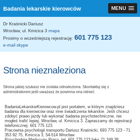
Badania lekarskie kierowców
MENU
Dr Kraśnicki Dariusz
Wrocław, ul. Kmicica 3
mapa
601 775 123
Prosimy o wcześniejszą rejestrację:
e-mail
skype
Strona nieznaleziona
Strona jakiej szukasz nie została odnaleziona. Skontaktuj się z
administratorem jeśli uważasz że powinna ona istnieć.
BadaniaLekarskieKierowcow.pl jest portalem, w którym znajdziesz
badania dla kierowców oraz inne świadczenia lekarskie. Jeśli chcesz
zdobyć prawo jazdy lub wykonać badania psychotechniczne, nie
mogłeś trafić lepiej. Wrocław, ul. Kmicica 3. Zapraszamy do rejestracji
telefonicznej: 601 775 123.
Pracownia psychologii transportu Dariusz Kraśnicki, 693 775 123 - 71
353 92 75, Kmicica 3, 54-514 Wrocław
Przychodnia Medycyny Pracy, tel. 601 775 123 faks 71 349 38