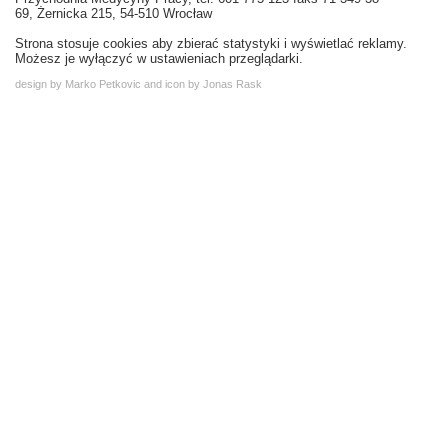
69, Żernicka 215, 54-510 Wrocław
Strona stosuje cookies aby zbierać statystyki i wyświetlać reklamy.
Możesz je wyłączyć w ustawieniach przeglądarki.
design by Marko Petkovic and icon by Jonas Rask