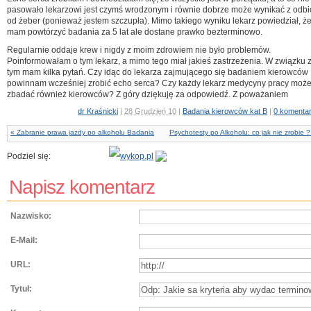
pasowało lekarzowi jest czymś wrodzonym i równie dobrze może wynikać z odbi
od żeber (ponieważ jestem szczupła).
Mimo takiego wyniku lekarz powiedział, ż
mam powtórzyć badania za 5 lat ale dostane prawko bezterminowo.
Regularnie oddaje krew i nigdy z moim zdrowiem nie było problemów.
Poinformowałam o tym lekarz, a mimo tego miał jakieś zastrzeżenia. W związku 
tym mam kilka pytań. Czy idąc do lekarza zajmującego się badaniem kierowców
powinnam wcześniej zrobić echo serca? Czy każdy lekarz medycyny pracy moż
zbadać również kierowców? Z góry dziękuję za odpowiedź. Z poważaniem
dr Kraśnicki
|
28 Grudzień 10
|
Badania kierowców kat B
|
0 komenta
« Zabranie prawa jazdy po alkoholu Badania
Psychotesty po Alkoholu: co jak nie zrobie ?
Podziel się:
Napisz komentarz
Nazwisko:
E-Mail:
URL:
Tytuł: