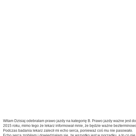
Witam Dzisiaj odebrałam prawo jazdy na kategorię B. Prawo jazdy ważne jest do
2015 roku, mimo tego że lekarz informował mnie, że będzie ważne bezterminow
Podczas badania lekarz zalecił mi echo serca, ponieważ coś mu nie pasowało.
Echo serca zrobiłam i dowiedziałam się, że wszystko jest w porządku, a to co nie