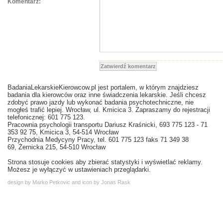
Komentarz:
Zatwierdź komentarz
BadaniaLekarskieKierowcow.pl jest portalem, w którym znajdziesz
badania dla kierowców oraz inne świadczenia lekarskie. Jeśli chcesz
zdobyć prawo jazdy lub wykonać badania psychotechniczne, nie
mogłeś trafić lepiej. Wrocław, ul. Kmicica 3. Zapraszamy do rejestracji
telefonicznej: 601 775 123.
Pracownia psychologii transportu Dariusz Kraśnicki, 693 775 123 - 71
353 92 75, Kmicica 3, 54-514 Wrocław
Przychodnia Medycyny Pracy, tel. 601 775 123 faks 71 349 38
69, Żernicka 215, 54-510 Wrocław
Strona stosuje cookies aby zbierać statystyki i wyświetlać reklamy.
Możesz je wyłączyć w ustawieniach przeglądarki.
design by Marko Petkovic and icon by Jonas Rask