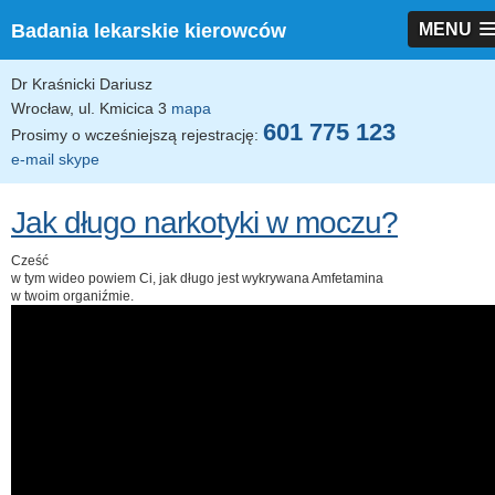
Badania lekarskie kierowców
MENU
Dr Kraśnicki Dariusz
Wrocław, ul. Kmicica 3
mapa
601 775 123
Prosimy o wcześniejszą rejestrację:
e-mail
skype
Jak długo narkotyki w moczu?
Cześć
w tym wideo powiem Ci, jak długo jest wykrywana Amfetamina
w twoim organiźmie.