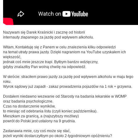
Nazywam się Darek Kraśnicki i zacznę od historii
internauty złapanego za jazdę pod wpływem alkoholu.
Witam, Kontaktuję się z Panem w celu znalezienia kilku odpowiedzi
na temat utraty prawa jazdy. Dzięki nagraniom na YouTube uzyskałem ich
większość,
jednak coś mnie jeszcze trapi. Byłbym bardzo wdzięczny,
gdyby znalazłby Pan wolną chwilę na odpowiedź.
W skrócie: straciłem prawo jazdy za jazdę pod wpływem alkoholu w maju tego
roku.
Wyrok sądowy już zapadł - zakaz prowadzenia pojazdów na 1 rok + grzywna.
Dostałem niedawno wezwanie od Starosty na badania lekarskie w WOMP
oraz badania psychologiczne.
Czas na dostarczenie wyników,
to miesiąc od odebrania listu (czyli koniec października).
Mieszkam za granicą, a (najszybszy możliwy)
powrót do Polski jest ustalony na 9 grudnia.
Zastanawia mnie, czy coś może się stać,
jeżeli wyniki dostarczyłbym po około 2-tygodniowym opóźnieniu?