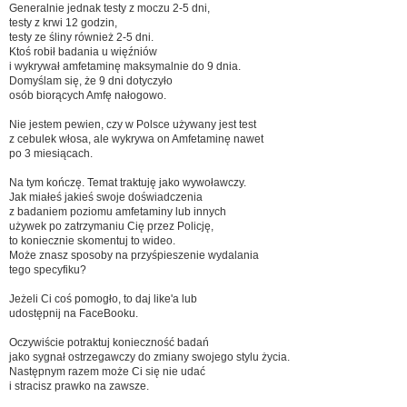
Generalnie jednak testy z moczu 2-5 dni,
testy z krwi 12 godzin,
testy ze śliny również 2-5 dni.
Ktoś robił badania u więźniów
i wykrywał amfetaminę maksymalnie do 9 dnia.
Domyślam się, że 9 dni dotyczyło
osób biorących Amfę nałogowo.
Nie jestem pewien, czy w Polsce używany jest test
z cebulek włosa, ale wykrywa on Amfetaminę nawet
po 3 miesiącach.
Na tym kończę. Temat traktuję jako wywoławczy.
Jak miałeś jakieś swoje doświadczenia
z badaniem poziomu amfetaminy lub innych
używek po zatrzymaniu Cię przez Policję,
to koniecznie skomentuj to wideo.
Może znasz sposoby na przyśpieszenie wydalania
tego specyfiku?
Jeżeli Ci coś pomogło, to daj like'a lub
udostępnij na FaceBooku.
Oczywiście potraktuj konieczność badań
jako sygnał ostrzegawczy do zmiany swojego stylu życia.
Następnym razem może Ci się nie udać
i stracisz prawko na zawsze.