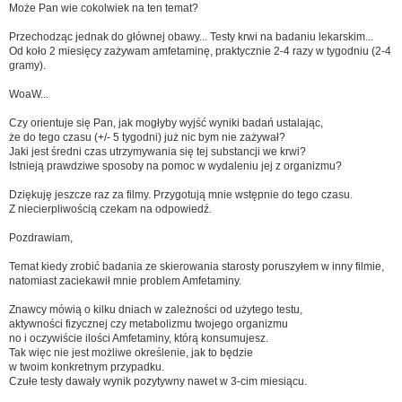
Może Pan wie cokolwiek na ten temat?
Przechodząc jednak do głównej obawy... Testy krwi na badaniu lekarskim...
Od koło 2 miesięcy zażywam amfetaminę, praktycznie 2-4 razy w tygodniu (2-4
gramy).
WoaW...
Czy orientuje się Pan, jak mogłyby wyjść wyniki badań ustalając,
że do tego czasu (+/- 5 tygodni) już nic bym nie zażywał?
Jaki jest średni czas utrzymywania się tej substancji we krwi?
Istnieją prawdziwe sposoby na pomoc w wydaleniu jej z organizmu?
Dziękuję jeszcze raz za filmy. Przygotują mnie wstępnie do tego czasu.
Z niecierpliwością czekam na odpowiedź.
Pozdrawiam,
Temat kiedy zrobić badania ze skierowania starosty poruszyłem w inny filmie,
natomiast zaciekawił mnie problem Amfetaminy.
Znawcy mówią o kilku dniach w zależności od użytego testu,
aktywności fizycznej czy metabolizmu twojego organizmu
no i oczywiście ilości Amfetaminy, którą konsumujesz.
Tak więc nie jest możliwe określenie, jak to będzie
w twoim konkretnym przypadku.
Czułe testy dawały wynik pozytywny nawet w 3-cim miesiącu.