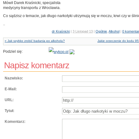
Mówił Darek Kraśnicki, specjalista
medycyny transportu z Wrocławia.
Co sądzisz o temacie, jak długo narkotyki utrzymują się w moczu, krwi czy w ślin
..
dr Kraśnicki
|
3 Listopad 13
|
Ogólnie
,
Alkohol
|
0 komenta
« Jak szybko zrobić badania po alkoholu?
Jakie orzeczenie do kodu 95
Podziel się:
Napisz komentarz
Nazwisko:
E-Mail:
URL:
Tytuł:
Komentarz: