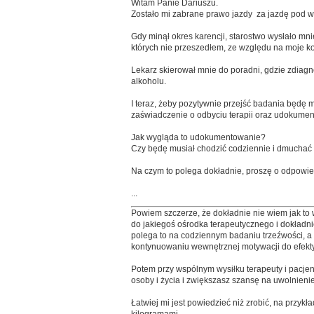
Witam Panie Dariuszu.
Zostało mi zabrane prawo jazdy za jazdę pod 
Gdy minął okres karencji, starostwo wysłało m
których nie przeszedłem, ze względu na moje ko
Lekarz skierował mnie do poradni, gdzie zdiag
alkoholu.
I teraz, żeby pozytywnie przejść badania będę
zaświadczenie o odbyciu terapii oraz udokumen
Jak wygląda to udokumentowanie?
Czy będę musiał chodzić codziennie i dmuchać
Na czym to polega dokładnie, proszę o odpowie
...
Powiem szczerze, że dokładnie nie wiem jak to 
do jakiegoś ośrodka terapeutycznego i dokładn
polega to na codziennym badaniu trzeźwości, a 
kontynuowaniu wewnętrznej motywacji do efekt
Potem przy wspólnym wysiłku terapeuty i pacjen
osoby i życia i zwiększasz szansę na uwolnieni
Łatwiej mi jest powiedzieć niż zrobić, na przykł