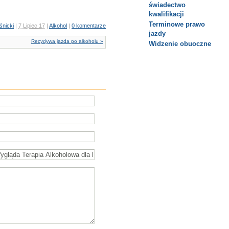
świadectwo
kwalifikacji
Terminowe prawo
śnicki
|
7 Lipiec 17
|
Alkohol
|
0 komentarze
jazdy
Recydywa jazda po alkoholu »
Widzenie obuoczne