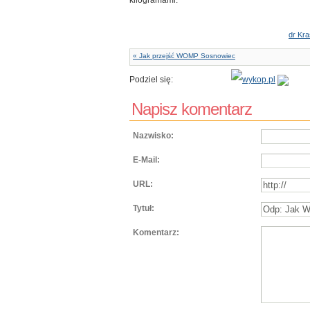
kilogramami.
dr Kra
« Jak przejść WOMP Sosnowiec
Podziel się:
Napisz komentarz
Nazwisko:
E-Mail:
URL:
Tytuł:
Komentarz: