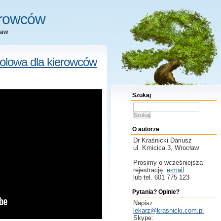
erowców
ław
olowa dla kierowców
Szukaj
Szukaj
O autorze
Dr Kraśnicki
Dariusz
ul. Kmicica 3, Wrocław
Prosimy o wcześniejszą
rejestrację:
e-mail
lub tel. 601 775 123
Pytania? Opinie?
Napisz:
lekarz@krasnicki.com.pl
Skype: