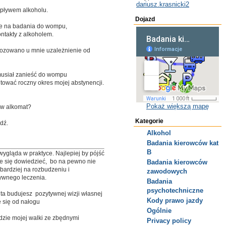
dariusz.krasnicki2
wpływem alkoholu.
Dojazd
nie na badania do wompu,
ntakty z alkoholem.
nozowano u mnie uzależnienie od
 musiał zanieść do wompu
tować roczny okres mojej abstynencji.
Pokaż większą mapę
 w alkomat?
Kategorie
dź.
Alkohol
Badania kierowców kat
B
wygląda w praktyce. Najlepiej by pójść
ie się dowiedzieć, bo na pewno nie
Badania kierowców
bardziej na rozbudzeniu i
zawodowych
ywnego leczenia.
Badania
psychotechniczne
ta budujesz pozytywnej wizji własnej
Kody prawo jazdy
e się od nałogu
Ogólnie
adzie mojej walki ze zbędnymi
Privacy policy