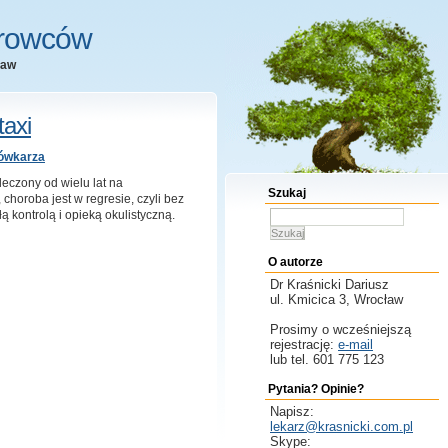
erowców
ław
axi
sówkarza
leczony od wielu lat na
Szukaj
choroba jest w regresie, czyli bez
ą kontrolą i opieką okulistyczną.
Szukaj
O autorze
Dr Kraśnicki
Dariusz
ul. Kmicica 3, Wrocław
Prosimy o wcześniejszą
rejestrację:
e-mail
lub tel. 601 775 123
Pytania? Opinie?
Napisz:
lekarz@krasnicki.com.pl
Skype: