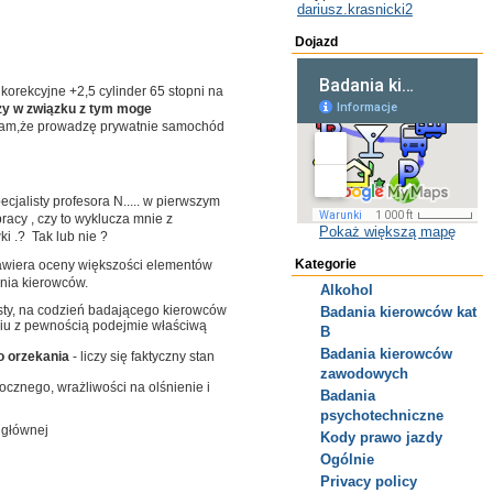
dariusz.krasnicki2
Dojazd
orekcyjne +2,5 cylinder 65 stopni na
y w związku z tym moge
am,że prowadzę prywatnie samochód
jalisty profesora N..... w pierwszym
racy , czy to wyklucza mnie z
Pokaż większą mapę
i .? Tak lub nie ?
Kategorie
awiera oceny większości elementów
nia kierowców.
Alkohol
isty, na codzień badającego kierowców
Badania kierowców kat
niu z pewnością podejmie właściwą
B
Badania kierowców
o orzekania
- liczy się faktyczny stan
zawodowych
cznego, wrażliwości na olśnienie i
Badania
psychotechniczne
 głównej
Kody prawo jazdy
Ogólnie
Privacy policy