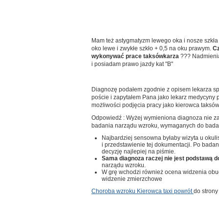
Mam też astygmatyzm lewego oka i nosze szkła k
oko lewe i zwykłe szkło + 0,5 na oku prawym.
Cz
wykonywać prace taksówkarza
??? Nadmieni
i posiadam prawo jazdy kat "B"
Diagnozę podałem zgodnie z opisem lekarza spec
poście i zapytałem Pana jako lekarz medycyny p
możliwości podjęcia pracy jako kierowca taksówk
Odpowiedź : Wyżej wymieniona diagnoza nie z
badania narządu wzroku, wymaganych do bada
Najbardziej sensowna byłaby wizyta u okul
i przedstawienie tej dokumentacji. Po bada
decyzję najlepiej na piśmie.
Sama diagnoza raczej nie jest podstawą d
narządu wzroku.
W grę wchodzi również ocena widzenia obuo
widzenie zmierzchowe
Choroba wzroku Kierowca taxi powrót
do strony