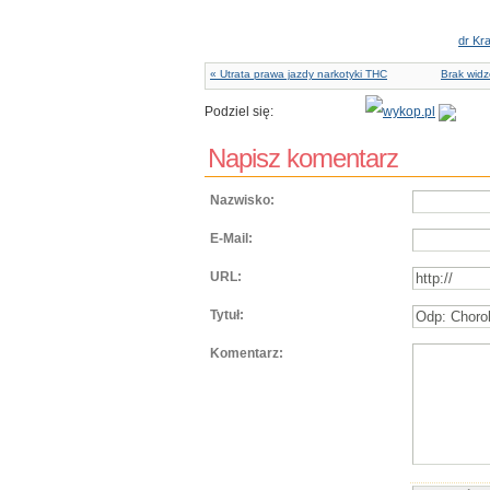
dr Kra
« Utrata prawa jazdy narkotyki THC
Brak wid
Podziel się:
Napisz komentarz
Nazwisko:
E-Mail:
URL:
Tytuł:
Komentarz: