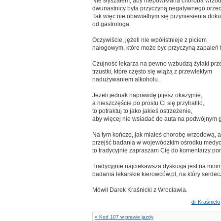
Nie słyszałem, aby niepowikłana choroba wrzo
dwunastnicy była przyczyną negatywnego orzec
Tak więc nie obawiałbym się przyniesienia dok
od gastrologa.
Oczywiście, jężeli nie wpółistnieje z piciem
nałogowym, które może byc przyczyną zapaleń 
Czujność lekarza na pewno wzbudzą żylaki prze
trzustki, które często się wiążą z przewlekłym
nadużywaniem alkoholu.
Jeżeli jednak naprawdę pijesz okazyjnie,
a nieszczęście po prostu Ci się przytrafiło,
to potraktuj to jako jakieś ostrzeżenie,
aby więcej nie wsiadać do auta na podwójnym g
Na tym kończę, jak miałeś chorobę wrzodową, a
przejść badania w wojewódzkim ośrodku medyc
to tradycyjnie zapraszam Cię do komentarzy pon
Tradycyjnie najciekawsza dyskusja jest na moim
badania lekarskie kierowców.pl, na który serde
Mówił Darek Kraśnicki z Wrocławia.
dr Kraśnicki
« Kod 107 w prawie jazdy