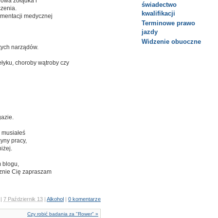
dowa żołądka i
świadectwo
zenia.
kwalifikacji
umentacji medycznej
Terminowe prawo
jazdy
Widzenie obuoczne
tych narządów.
łyku, choroby wątroby czy
azie.
 musiałeś
yny pracy,
iżej.
 blogu,
cznie Cię zapraszam
|
7 Październik 13
|
Alkohol
|
0 komentarze
Czy robić badania za "Rower" »