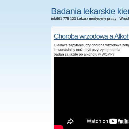
Badania lekarskie ki
tel:601 775 123 Lekarz medycyny pracy - Wroc
Choroba wrzodowa a Alkoh
Ciekawe zapytanie, czy choroba wrzodowa żoł
i dwunastnicy może być przyczyną oblania
badań za jazdę po alkoholu w WOMP?