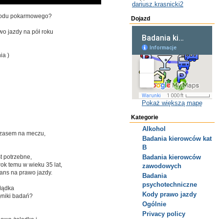
dariusz.krasnicki2
ewodu pokarmowego?
Dojazd
o jazdy na pół roku
ia )
Pokaż większą mapę
Kategorie
Alkohol
 czasem na meczu,
Badania kierowców kat
B
t potrzebne,
Badania kierowców
ok temu w wieku 35 lat,
zawodowych
ans na prawo jazdy.
Badania
psychotechniczne
ołądka
Kody prawo jazdy
wyniki badań?
Ogólnie
Privacy policy