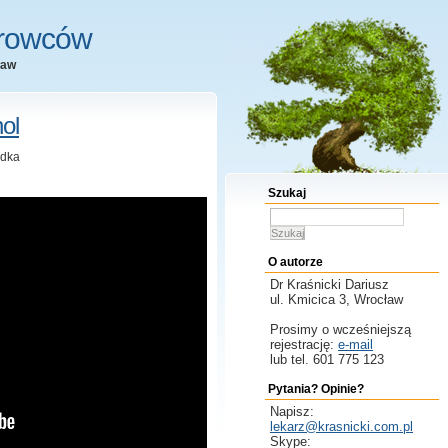
erowców
ław
ol
ądka
Szukaj
Szukaj
O autorze
Dr Kraśnicki
Dariusz
ul. Kmicica 3, Wrocław
Prosimy o wcześniejszą
rejestrację:
e-mail
lub tel. 601 775 123
Pytania? Opinie?
Napisz:
lekarz@krasnicki.com.pl
Skype: