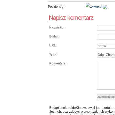
Podziel się:
Napisz komentarz
Nazwisko:
E-Mail:
URL:
Tytuł:
Komentarz:
Zatwierdź k
BadaniaLekarskieKierowcow.pl jest portalem
Jeśli chcesz zdobyć prawo jazdy lub wykonać