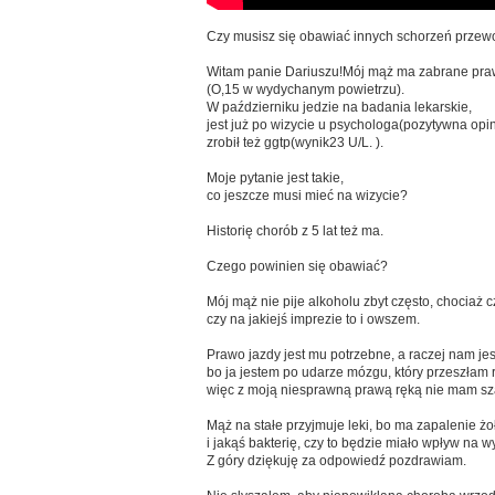
Czy musisz się obawiać innych schorzeń prz
Witam panie Dariuszu!Mój mąż ma zabrane praw
(O,15 w wydychanym powietrzu).
W październiku jedzie na badania lekarskie,
jest już po wizycie u psychologa(pozytywna opin
zrobił też ggtp(wynik23 U/L. ).
Moje pytanie jest takie,
co jeszcze musi mieć na wizycie?
Historię chorób z 5 lat też ma.
Czego powinien się obawiać?
Mój mąż nie pije alkoholu zbyt często, chociaż
czy na jakiejś imprezie to i owszem.
Prawo jazdy jest mu potrzebne, a raczej nam jes
bo ja jestem po udarze mózgu, który przeszłam r
więc z moją niesprawną prawą ręką nie mam sz
Mąż na stałe przyjmuje leki, bo ma zapalenie ż
i jakąś bakterię, czy to będzie miało wpływ na 
Z góry dziękuję za odpowiedź pozdrawiam.